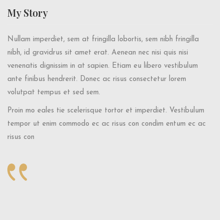
My
Story
Nullam imperdiet, sem at fringilla lobortis, sem nibh fringilla
nibh, id gravidrus sit amet erat. Aenean nec nisi quis nisi
venenatis dignissim in at sapien. Etiam eu libero vestibulum
ante finibus hendrerit. Donec ac risus consectetur lorem
volutpat tempus et sed sem.
Proin mo eales tie scelerisque tortor et imperdiet. Vestibulum
tempor ut enim commodo ec ac risus con condim entum ec ac
risus con