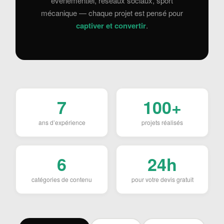
événementiel, réseaux sociaux, sport
mécanique — chaque projet est pensé pour
captiver et convertir
.
7
100+
ans d’expérience
projets réalisés
6
24h
catégories de contenu
pour votre devis gratuit