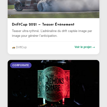
DriftCup 2021 — Teaser Événement
Teaser ultra-rythmé. L’adrénaline du drift captée image par
image pour générer l’anticipation.
Voir le projet →
DriftCup
CORPORATE