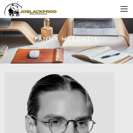
FANNY MCKENZIE
Home
Actor
Fanny McKenzie