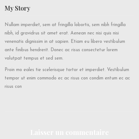
My
Story
Nullam imperdiet, sem at fringilla lobortis, sem nibh fringilla
nibh, id gravidrus sit amet erat. Aenean nec nisi quis nisi
venenatis dignissim in at sapien. Etiam eu libero vestibulum
ante finibus hendrerit. Donec ac risus consectetur lorem
volutpat tempus et sed sem.
Proin mo eales tie scelerisque tortor et imperdiet. Vestibulum
tempor ut enim commodo ec ac risus con condim entum ec ac
risus con