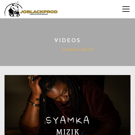
VIDEOS
Home
syamka mizik