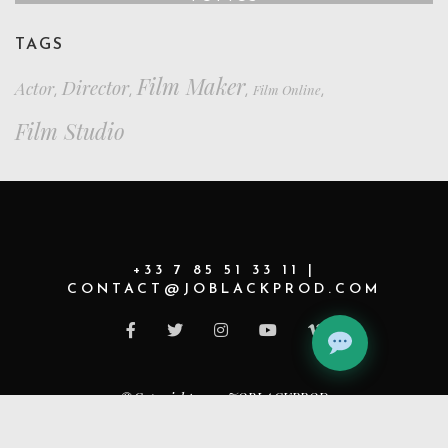
TAGS
Film Maker
Director
Actor
Film Online
,
,
,
,
Film Studio
+33 7 85 51 33 11 |
CONTACT@JOBLACKPROD.COM
©Copyright 2021 JOBLACKPROD