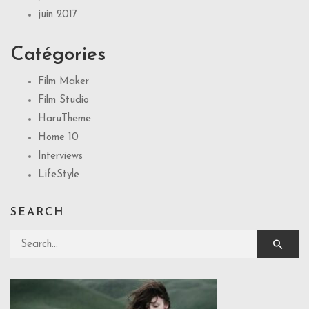
juin 2017
Catégories
Film Maker
Film Studio
HaruTheme
Home 10
Interviews
LifeStyle
SEARCH
Search for: