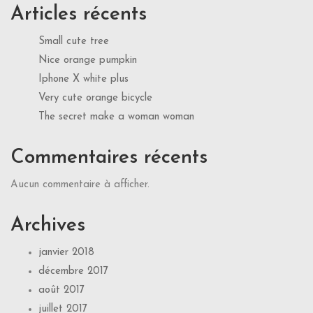
Articles récents
Small cute tree
Nice orange pumpkin
Iphone X white plus
Very cute orange bicycle
The secret make a woman woman
Commentaires récents
Aucun commentaire à afficher.
Archives
janvier 2018
décembre 2017
août 2017
juillet 2017