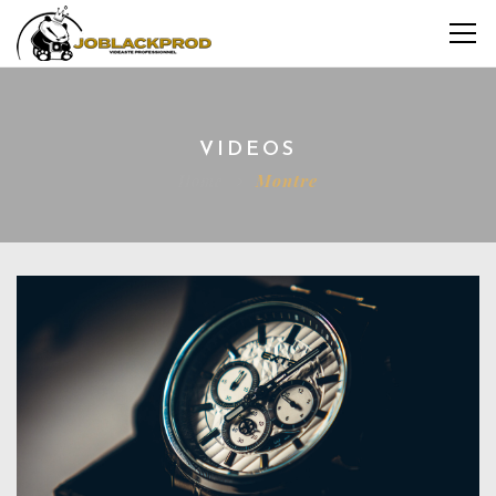
VIDEOS
Home
Montre