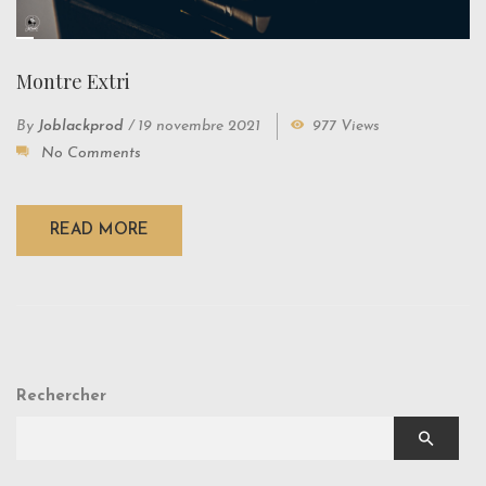
Montre Extri
By
Joblackprod
/
19 novembre 2021
977 Views
No Comments
READ MORE
Rechercher